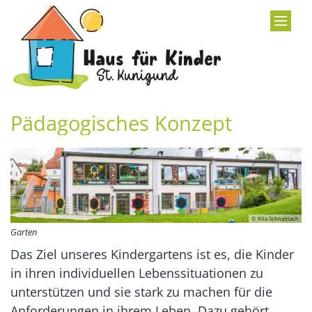
Zum Inhalt springen
Pädagogisches Konzept
© Kita Schnaittach
Garten
Das Ziel unseres Kindergartens ist es, die Kinder
in ihren individuellen Lebenssituationen zu
unterstützen und sie stark zu machen für die
Anforderungen in ihrem Leben. Dazu gehört