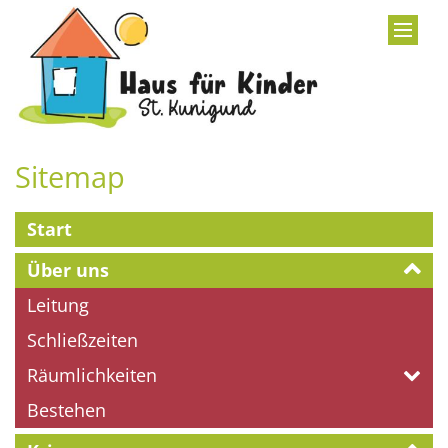
Zum Inhalt springen
Sitemap
Start
Über uns
Leitung
Schließzeiten
Räumlichkeiten
Bestehen